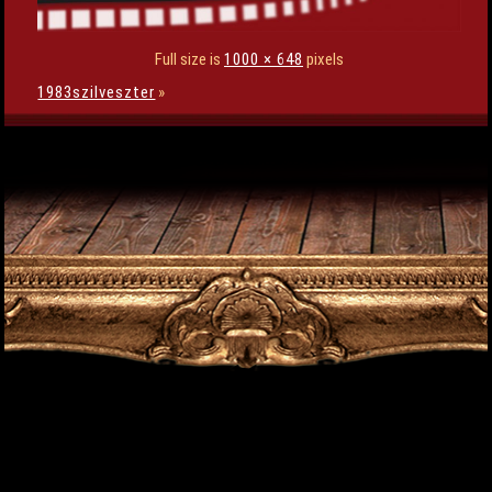
Full size is
1000 × 648
pixels
1983szilveszter
»