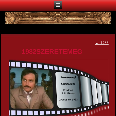
←
1983
1982SZERETEMEG