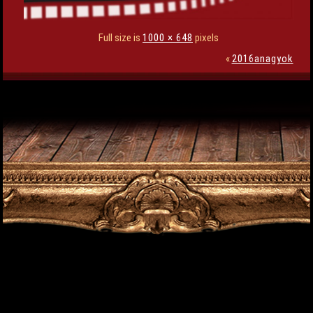
Full size is
1000 × 648
pixels
«
2016anagyok