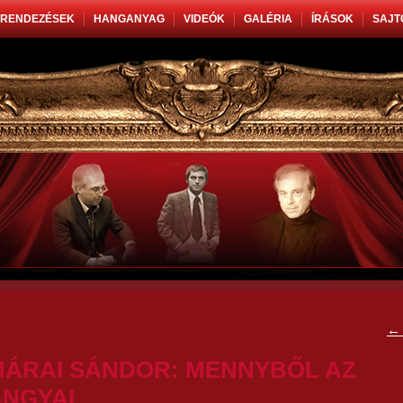
RENDEZÉSEK
HANGANYAG
VIDEÓK
GALÉRIA
ÍRÁSOK
SAJT
←
MÁRAI SÁNDOR: MENNYBŐL AZ
ANGYAL