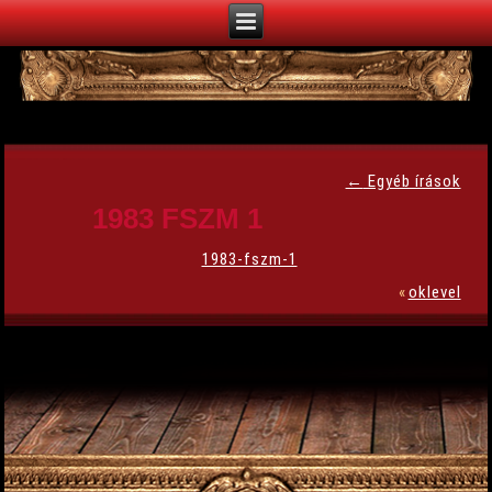
←
Egyéb írások
1983 FSZM 1
1983-fszm-1
«
oklevel