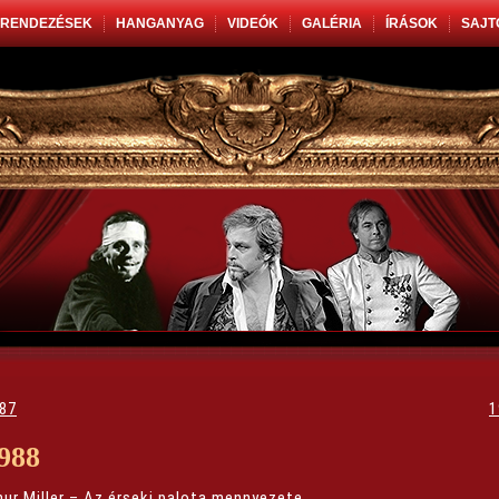
RENDEZÉSEK
HANGANYAG
VIDEÓK
GALÉRIA
ÍRÁSOK
SAJT
87
1
988
hur Miller – Az érseki palota mennyezete