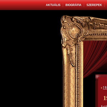
AKTUÁLIS
BIOGRÁFIA
SZEREPEK
«
19
1
Art