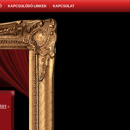
Ó
KAPCSOLÓDÓ LINKEK
KAPCSOLAT
989
»