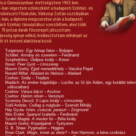
óczi Gimnáziumban érettségiztem 1962-ben.
-ban végeztem színészként a budapesti Színház- és
művészeti Főiskolán, Várkonyi Zoltán osztályában.
-ban, a diploma megszerzése után a budapesti
ch Színház társulatához szerződtem, ahol több
 70 prózai darab főszerepét játszottam.
ljesség igénye nélkül, kiválasztottam néhányat az
lt öt évtized alakításai közül:
Turgenyev:
Egy hónap falun
– Beljajev
Schiller:
Ármány és szerelem
– Ferdinánd
Szophoklész:
Oidipus király
– Kreon
Ibsen:
Peer Gynt
– címszerep
Maxim Gorkij:
Éjjeli menedékhely
– Vaszka Pepel
Ronald Millar:
Abelard és Heloise
– Abelard
Csehov:
Sirály
– Trepljov
Madách:
Az ember tragédiája
– Lucifer, az Úr (és Ádám, egy korábbi telev
változatban)
Csehov:
Ványa bácsi
– Asztrov
Csehov:
Három nővér
– Versinyin
Szomory Dezső:
II Lajos király
– címszerep
Sütő András:
Csillag a máglyán
– Szervét Mihály
Háy Gyula:
Isten, császár, paraszt
– Zsigmond
Illés Endre:
Spanyol Izabella
– Ferdinánd
Szabó Magda:
A meráni fiú
– Béla király
Maxim Gorkij:
Kispolgárok
– Tyetyerev
G. B. Shaw:
Pygmalion
– Higgins
Brian Clark:
Mégis, kinek az élete?
– Ken Harrison, a béna szobrász