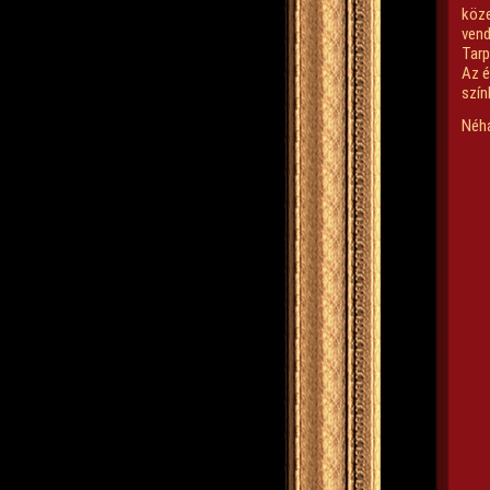
köze
vend
Tarp
Az é
szí
Néhá