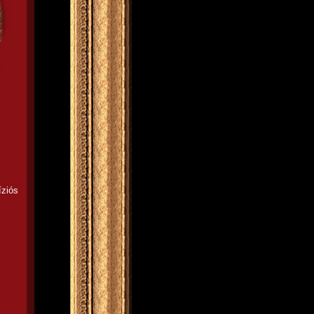
íziós