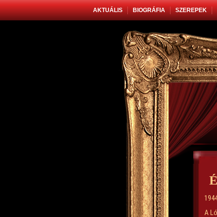
AKTUÁLIS
BIOGRÁFIA
SZEREPEK
É
1944
A Ló