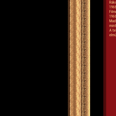
Rák
1966
Film
1966
Madá
mint
A te
elmú