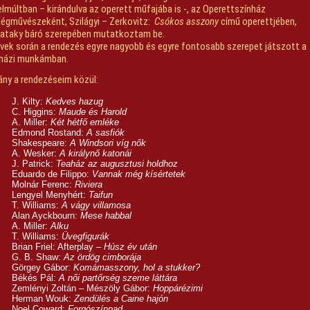
lmúltban – kirándulva az operett műfajába is -, az Operettszínház
égművészeként, Szilágyi – Zerkovitz:
Csókos asszony
című operettjében,
ataky báró szerepében mutatkoztam be.
vek során a rendezés egyre nagyobb és egyre fontosabb szerepet játszott a
nházi munkámban.
ny a rendezéseim közül:
J. Kilty:
Kedves hazug
C. Higgins:
Maude és Harold
A. Miller:
Két hétfő emléke
Edmond Rostand:
A sasfiók
Shakespeare:
A Windsori víg nők
A. Wesker:
A királynő katonái
J. Patrick:
Teaház az augusztusi holdhoz
Eduardo de Filippo:
Vannak még kísértetek
Molnár Ferenc:
Riviera
Lengyel Menyhért:
Taifun
T. Williams:
A vágy villamosa
Alan Ayckbourn:
Mese habbal
A. Miller:
Alku
T. Williams:
Üvegfigurák
Brian Friel: Afterplay –
Húsz év után
G. B. Shaw:
Az ördög cimborája
Görgey Gábor:
Komámasszony, hol a stukker?
Békés Pál:
A női partőrség szeme láttára
Zemlényi Zoltán – Mészöly Gábor:
Hoppárézimi
Herman Wouk:
Zendülés a Caine hajón
Noel Coward:
Forgószínpad