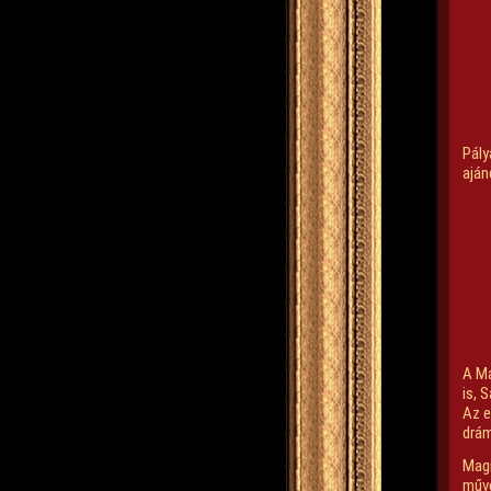
Pály
aján
A Ma
is, 
Az e
drám
Mag
művé