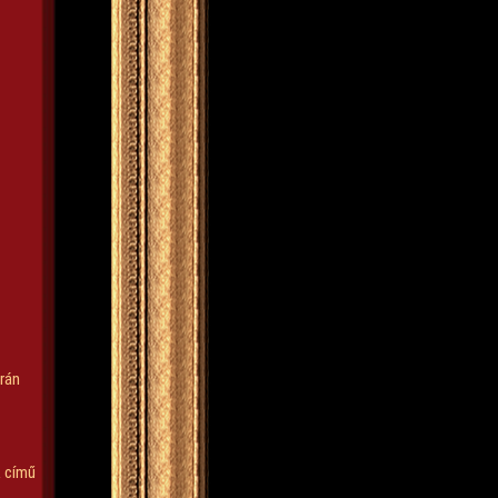
rán
k című