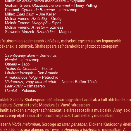
Miller:
Az érseki palota mennyezete
– Sigmund
Graham Green:
Utazások nénikémmel
– Henry Pulling
Rostand:
Cyrano de Bergerac
– címszerep
Miller:
Édes fiaim
– Joe Keller
Molnár Ferenc:
Az ördög
– Ördög
Molnár Ferenc:
Üvegcipő
– Sipos
Molnár Ferenc:
A testőr
– Színész
Slawomir Mrozek:
Szerződés
– Magnus
afutásom legizgalmasabb kihívásai, melyeket egyben a sors legnagyobb
dékának is tekintek, Shakespeare színdarabokban játszott szerepeim:
Szentivánéji álom
– Demetrius
Hamlet
– címszerep
Othello
– Jago
Troilus és Cressida
– Hector
Lóvátett lovagok
– Don Armado
A makrancos hölgy
– Petruchio
Vízkereszt, vagy amit akartok
– Nemes Böffen Tóbiás
Lear király
– címszerep
Hamlet
– Polonius
dách Színház Shakespeare előadásai nagy sikert arattak a külföldi turnék so
Salzburg, Szentpétervár, Moszkva és Varsó városaiban.
lmúlt években a magyar színházakat is elárasztották a musicalek. Annyi sok
ai szerep eljátszása után örömmel játszottam néhány musicalban:
ister A
Vörös malomban
, Scrooge az
Isten pénzében
, Dickens Karácsonyi éne
nek átdolgozása alapján, és Tevje, a
Hegedűs a háztetőn
c. musicalban. A