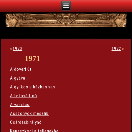
«
1970
1972
»
1971
A doveri út
A gyáva
A gyilkos a házban van
A tetovált nő
A vasrács
Asszonyok mesélik
Csárdáskirálynő
Kapaszkodj a fellegekbe