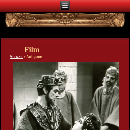
Film
Vissza
» Antigone