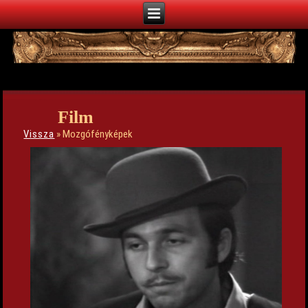
Film
Vissza
» Mozgófényképek