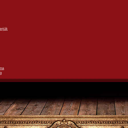
erjúk
rna
g