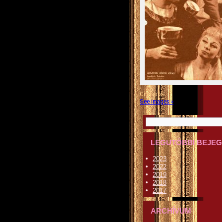
Címlapok
See images »
LEGUTÓBBI BEJE
2023
2022
2019
2018
2017
ARCHÍVUM