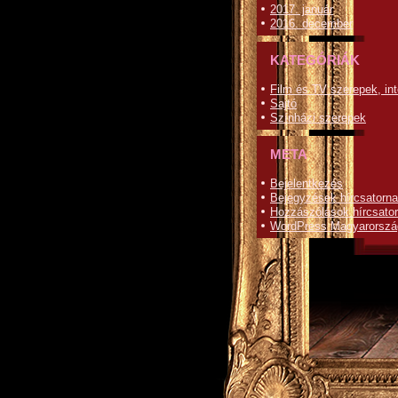
2017. január
2016. december
KATEGÓRIÁK
Film és TV szerepek, int
Sajtó
Színházi szerepek
META
Bejelentkezés
Bejegyzések hírcsatorna
Hozzászólások hírcsato
WordPress Magyarorszá