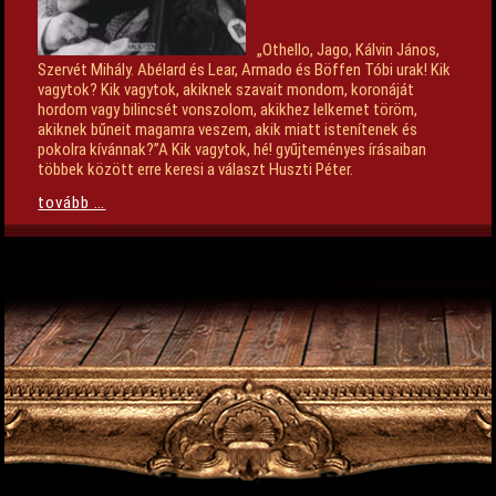
„Othello, Jago, Kálvin János,
Szervét Mihály. Abélard és Lear, Armado és Böffen Tóbi urak! Kik
vagytok? Kik vagytok, akiknek szavait mondom, koronáját
hordom vagy bilincsét vonszolom, akikhez lelkemet töröm,
akiknek bűneit magamra veszem, akik miatt istenítenek és
pokolra kívánnak?”A Kik vagytok, hé! gyűjteményes írásaiban
többek között erre keresi a választ Huszti Péter.
tovább …