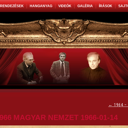
RENDEZÉSEK
HANGANYAG
VIDEÓK
GALÉRIA
ÍRÁSOK
SAJT
←
1964 –
966 MAGYAR NEMZET 1966-01-14