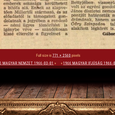
Full size is
771 × 2560
pixels
6 MAGYAR NEMZET 1966-03-01
»
«
1966 MAGYAR IFJÚSÁG 1966-