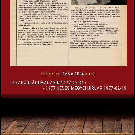
Full size is
1055 × 1036
pixels
1977 IFJÚSÁGI MAGAZIN 1977-07-01
»
«
1977 HEVES MEGYEI HÍRLAP 1977-02-19