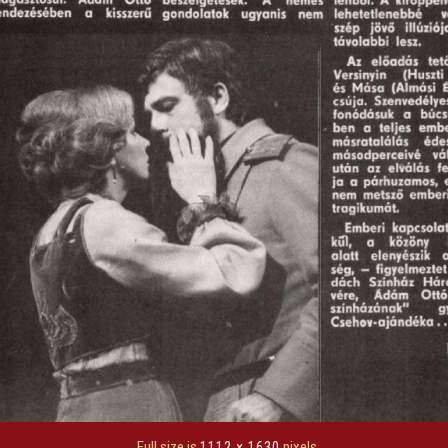
Full size is
1112 × 1630
pixels