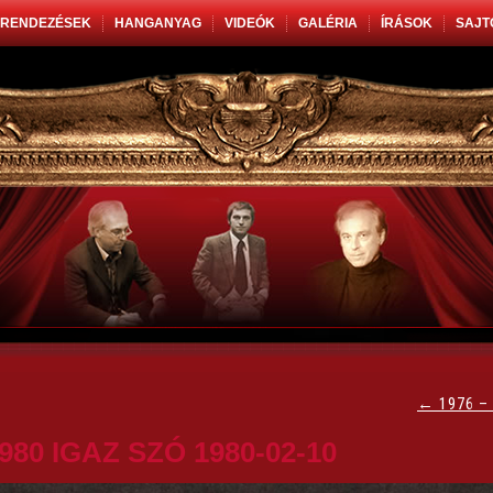
RENDEZÉSEK
HANGANYAG
VIDEÓK
GALÉRIA
ÍRÁSOK
SAJT
←
1976 –
980 IGAZ SZÓ 1980-02-10