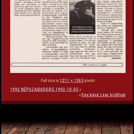
Full size is
1211 × 1363
pixels
1992 NÉPSZABADSÁG 1992-10-05
»
«
Egy kávé Lear királlyal