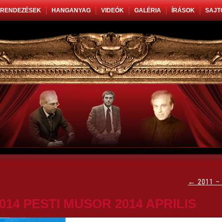
RENDEZÉSEK
HANGANYAG
VIDEÓK
GALÉRIA
ÍRÁSOK
SAJT
←
2011 –
014 PESTI MUSOR 2014 APRILIS