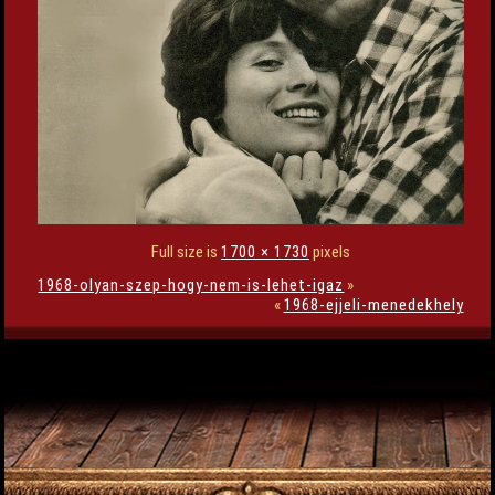
Full size is
1700 × 1730
pixels
1968-olyan-szep-hogy-nem-is-lehet-igaz
»
«
1968-ejjeli-menedekhely