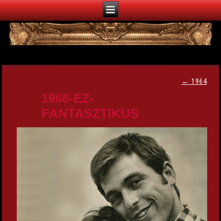
←
1964
1968-EZ-
FANTASZTIKUS