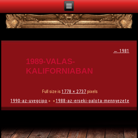
←
1981
1989-VALAS-
KALIFORNIABAN
Full size is
1778 × 2737
pixels
1990-az-uvegcipo
»
«
1988-az-erseki-palota-mennyezete