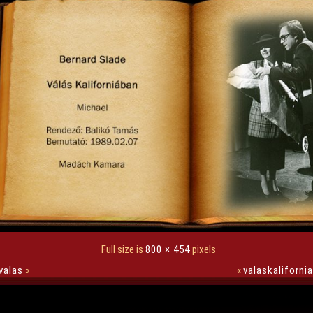
Full size is
800 × 454
pixels
valas
»
«
valaskaliforni