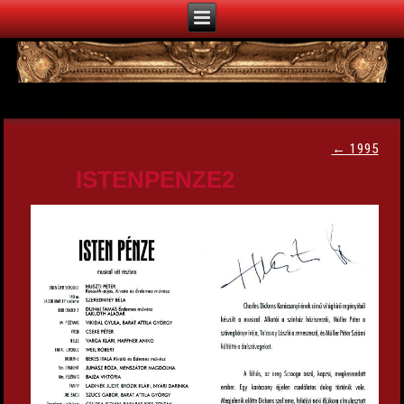
←
1995
ISTENPENZE2