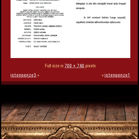
Full size is
700 × 740
pixels
istenpenze3
»
«
istenpenze1