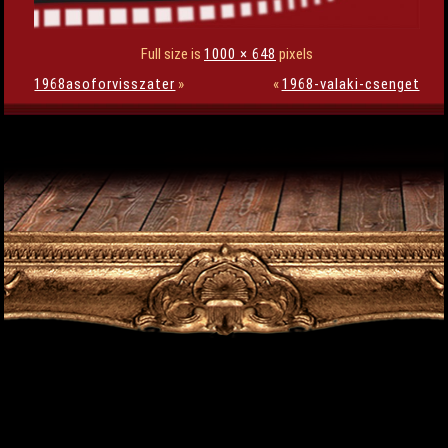
Full size is
1000 × 648
pixels
1968asoforvisszater
»
«
1968-valaki-csenget