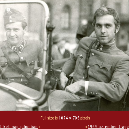
Full size is
1074 × 705
pixels
9-ket-nap-juliusban
»
«
1969-az-ember-trage