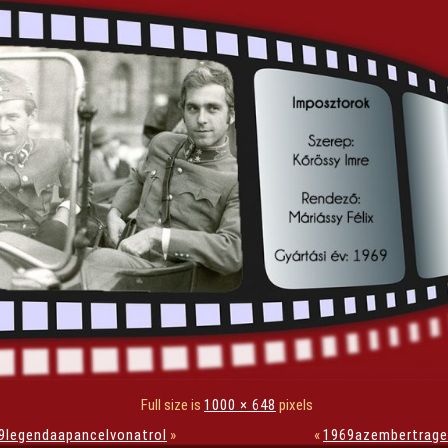
Full size is
1000 × 648
pixels
9legendaapancelvonatrol
»
«
1969azembertrage