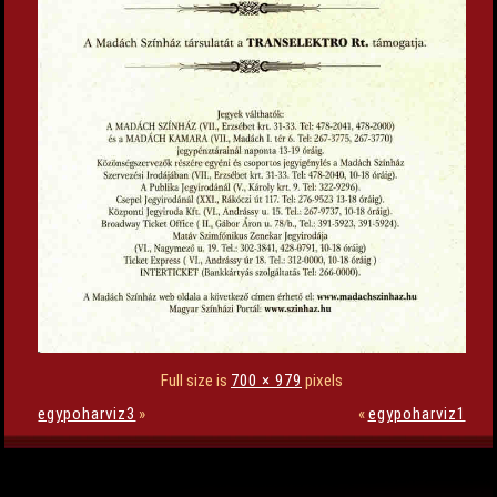
Full size is
700 × 979
pixels
egypoharviz3
»
«
egypoharviz1