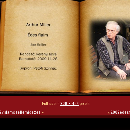
Full size is
800 × 454
pixels
9vidamszellemidezes
»
«
2009edes