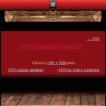
←
1973
1973-CSINOM-PALKO
Full size is
1391 × 1028
pixels
1973-utazas-jakabbal
»
«
1973-az-ordog-cimboraja