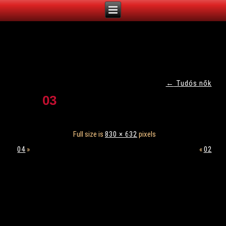
←
Tudós nők
03
Full size is
830 × 632
pixels
04
»
«
02