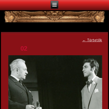
←
Törtetők
02