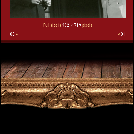
Full size is
992 × 719
pixels
03
»
«
01