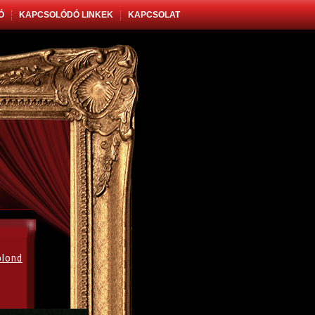
Ó
KAPCSOLÓDÓ LINKEK
KAPCSOLAT
lond