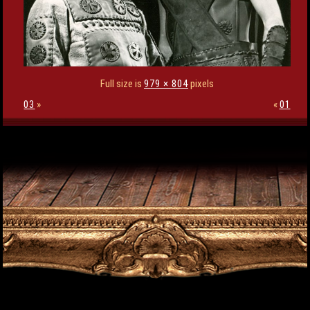
Full size is
979 × 804
pixels
03
»
«
01