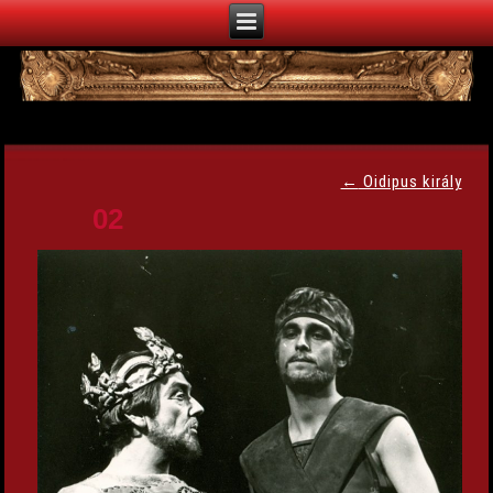
←
Oidipus király
02