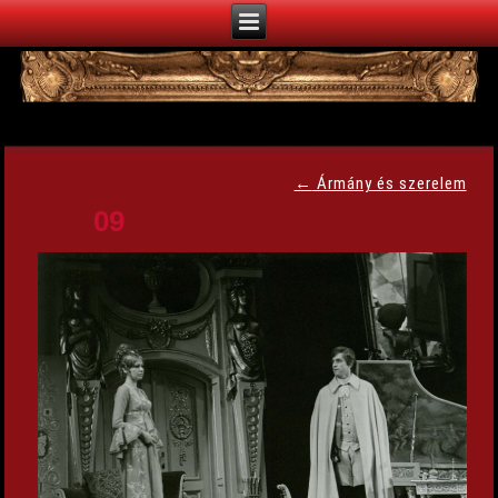
←
Ármány és szerelem
09