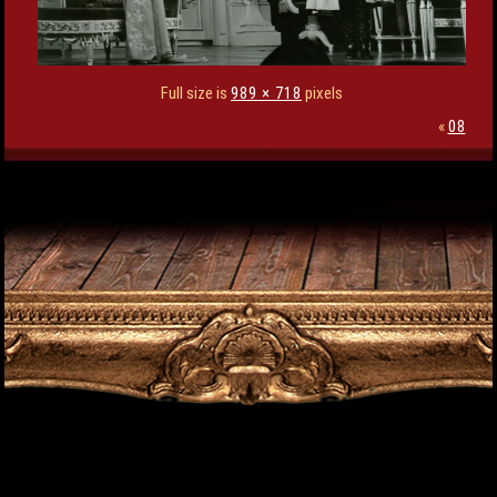
Full size is
989 × 718
pixels
«
08