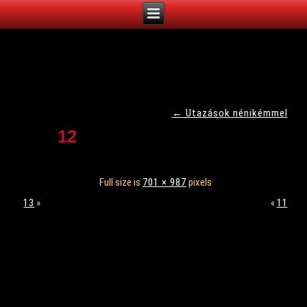
←
Utazások nénikémmel
12
Full size is
701 × 987
pixels
13
»
«
11