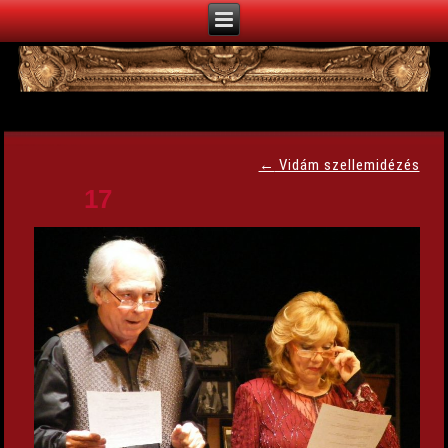
←
Vidám szellemidézés
17