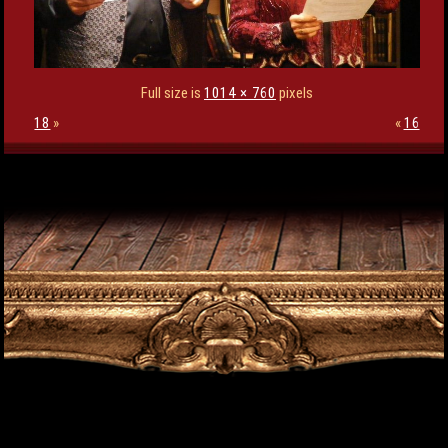
Full size is
1014 × 760
pixels
18
»
«
16