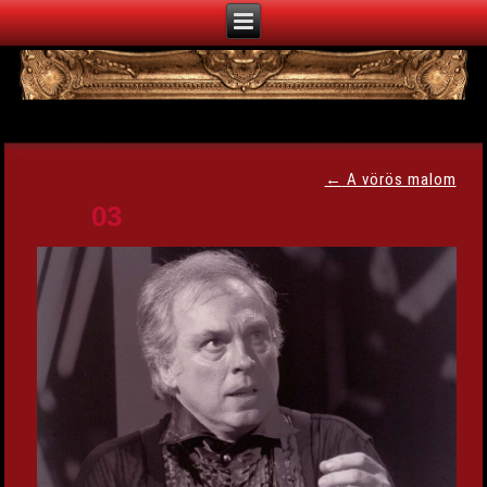
←
A vörös malom
03