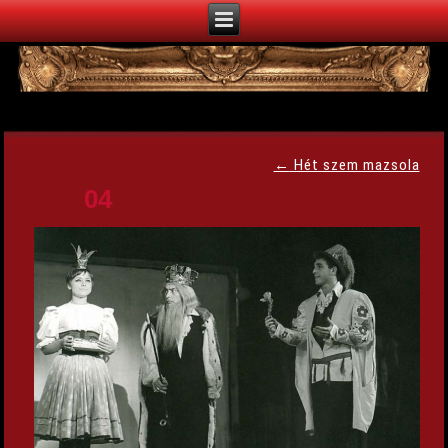
←
Hét szem mazsola
04