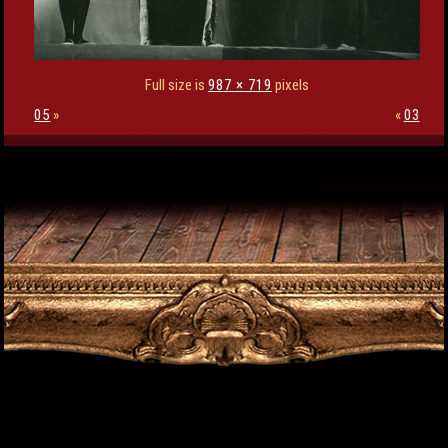
Full size is
987 × 719
pixels
05
»
«
03