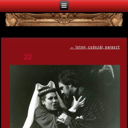
←
Isten, császár, paraszt
22