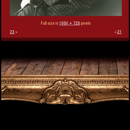
Full size is
1006 × 720
pixels
23
»
«
21