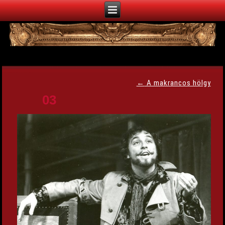
←
A makrancos hölgy
03