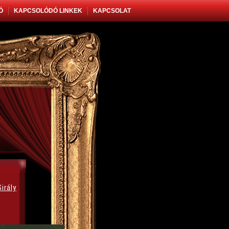
Ó
KAPCSOLÓDÓ LINKEK
KAPCSOLAT
irály