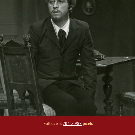
Full size is
704 × 988
pixels