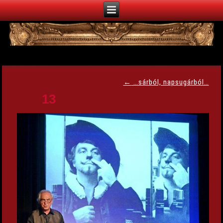
←
…sárból, napsugárból…
13