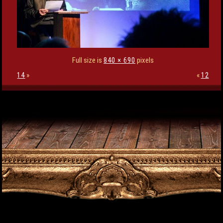
Full size is
840 × 690
pixels
14
»
«
12