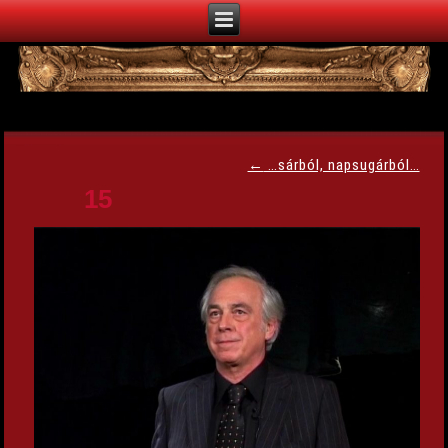
←
…sárból, napsugárból…
15