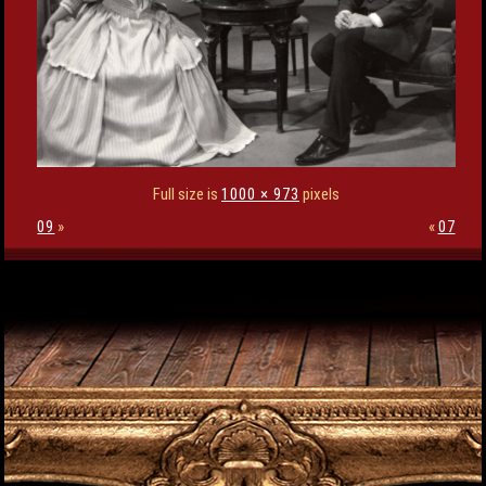
Full size is
1000 × 973
pixels
09
»
«
07