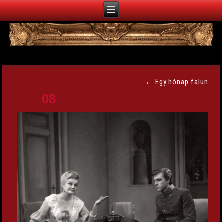
←
Egy hónap falun
08