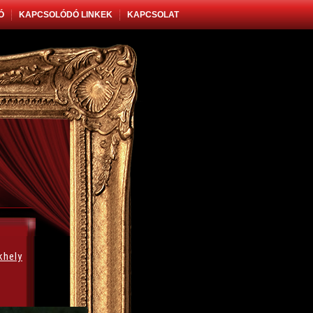
Ó
KAPCSOLÓDÓ LINKEK
KAPCSOLAT
khely