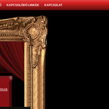
Ó
KAPCSOLÓDÓ LINKEK
KAPCSOLAT
álmok