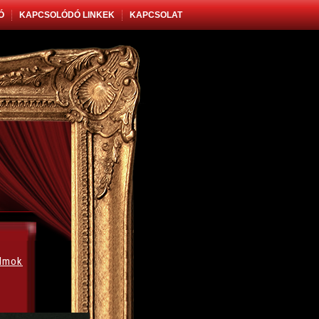
Ó
KAPCSOLÓDÓ LINKEK
KAPCSOLAT
álmok