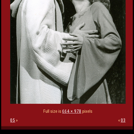
Full size is
664 × 978
pixels
05
»
«
03