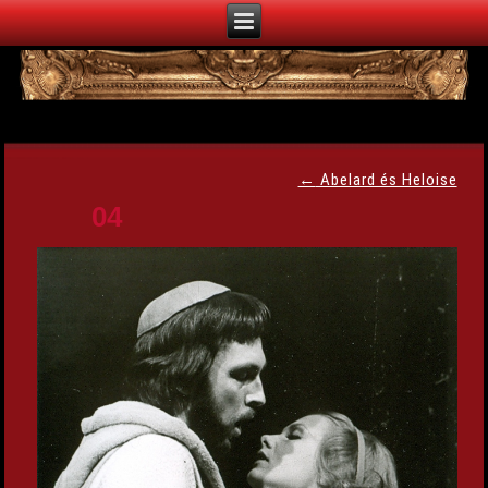
←
Abelard és Heloise
04