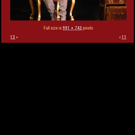
Full size is
991 × 743
pixels
13
»
«
11