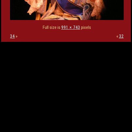
Full size is
991 × 743
pixels
34
»
«
32