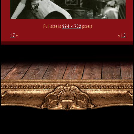
Full size is
994 × 732
pixels
17
»
«
15