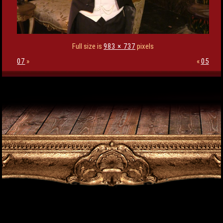
Full size is
983 × 737
pixels
07
»
«
05