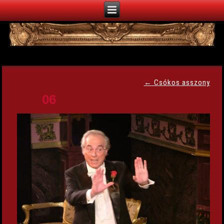
←
Csókos asszony
06