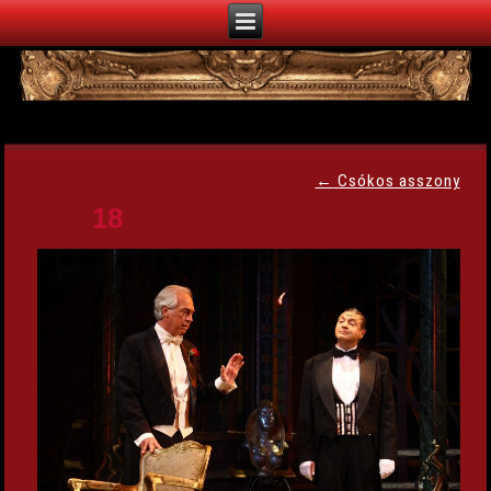
←
Csókos asszony
18