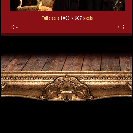
Full size is
1000 × 667
pixels
19
»
«
17